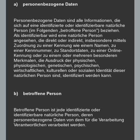
Die Höhe der Ausgleichszahlung ist abhängig von
a) personenbezogene Daten
der Flugdistanz. Die Flugdistanz ist dabei nach der
Methode der Großkreisentfernung zu berechnen. Bei
Personenbezogene Daten sind alle Informationen, die
einer Flugstrecke bis 1.500 km besteht ein
sich auf eine identifizierte oder identifizierbare natürliche
Person (im Folgenden „betroffene Person") beziehen.
Entschädigungsanspruch in der Höhe von EUR
Als identifizierbar wird eine natürliche Person
250,00, bei einer Flugstrecke bis zu 3.500 km haben
angesehen, die direkt oder indirekt, insbesondere mittels
Zuordnung zu einer Kennung wie einem Namen, zu
Sie Anspruch auf Bezahlung einer
einer Kennnummer, zu Standortdaten, zu einer Online-
Ausgleichszahlung in der Höhe von EUR 400,00 und
Kennung oder zu einem oder mehreren besonderen
Merkmalen, die Ausdruck der physischen,
bei einer Flugdistanz von mehr als 3.500,00 km
physiologischen, genetischen, psychischen,
haben Sie einen Anspruch auf Bezahlung einer
wirtschaftlichen, kulturellen oder sozialen Identität dieser
natürlichen Person sind, identifiziert werden kann.
Ausgleichszahlung in der Höhe von EUR 600,00.
Neben dem Entschädigungsanspruch hat Sie die
b) betroffene Person
Fluglinie mit Mahlzeiten und Getränken zu
versorgen. Sie haben auch einen Anspruch darauf,
dass Ihnen die Möglichkeit der Telekommunikation
Betroffene Person ist jede identifizierte oder
identifizierbare natürliche Person, deren
eingeräumt wird.
personenbezogene Daten von dem für die Verarbeitung
Verantwortlichen verarbeitet werden.
Verspätet sich der Abflug um mehr als
fünf Stunden
haben Sie zusätzlich die Möglichkeit, anstatt der