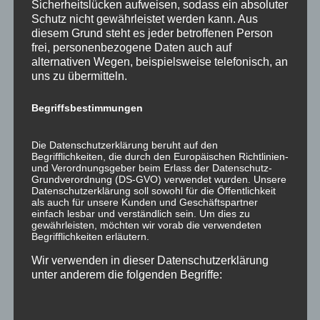
Sicherheitslücken aufweisen, sodass ein absoluter
Sperre eines Flughafens, schlechtes Wetter,
Schutz nicht gewährleistet werden kann. Aus
Blitzschläge oder Streiks. Zu beachten ist, dass die
diesem Grund steht es jeder betroffenen Person
Fluggesellschaft nachweisen muss, dass die
frei, personenbezogene Daten auch auf
alternativen Wegen, beispielsweise telefonisch, an
Verspätung nicht durch zumutbare Maßnahmen
uns zu übermitteln.
vermeidbar gewesen wäre, sodass unter Umständen
trotz außergewöhnlicher Umstände ein Anspruch
Begriffsbestimmungen
auf eine Ausgleichszahlung bestehen kann.
Im Jahr 2009 sowie bei nachfolgenden
Die Datenschutzerklärung beruht auf den
Entscheidungen hat der Europäische Gerichtshof
Begrifflichkeiten, die durch den Europäischen Richtlinien-
und Verordnungsgeber beim Erlass der Datenschutz-
entschieden, dass bei einer Flugverspätung von
über
Grundverordnung (DS-GVO) verwendet wurden. Unsere
drei Stunden
eine Entschädigung gemäß Artikel 7
Datenschutzerklärung soll sowohl für die Öffentlichkeit
als auch für unsere Kunden und Geschäftspartner
der bereits mehrfach genannten Verordnung
einfach lesbar und verständlich sein. Um dies zu
zusteht. Wesentlich ist, dass der Passagier sein
gewährleisten, möchten wir vorab die verwendeten
Endziel
nicht früher als
drei
Stunden nach der von
Begrifflichkeiten erläutern.
dem Luftfahrtunternehmen ursprünglich geplanten
Wir verwenden in dieser Datenschutzerklärung
Ankunftszeit erreicht. Entscheidend ist also immer,
unter anderem die folgenden Begriffe:
somit auch bei Anschlussflügen, die Ankunftszeit am
Endziel.