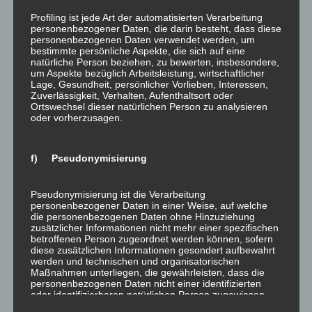
Transport zum Hotel von der Fluglinie zu
Profiling ist jede Art der automatisierten Verarbeitung
übernehmen sind.
personenbezogener Daten, die darin besteht, dass diese
personenbezogenen Daten verwendet werden, um
bestimmte persönliche Aspekte, die sich auf eine
3. Verweigerung der Beförderung:
natürliche Person beziehen, zu bewerten, insbesondere,
um Aspekte bezüglich Arbeitsleistung, wirtschaftlicher
Auch bei der „Nichtbeförderung“ durch die
Lage, Gesundheit, persönlicher Vorlieben, Interessen,
Fluggesellschaft besteht der bereits dargestellte
Zuverlässigkeit, Verhalten, Aufenthaltsort oder
Ortswechsel dieser natürlichen Person zu analysieren
Anspruch auf eine Entschädigung. Im Falle einer
oder vorherzusagen.
Überbuchung ist die Fluggesellschaft verpflichtet,
zunächst Freiwillige zu suchen, die gegen
entsprechende Gegenleistung auf ihre Plätze
f) Pseudonymisierung
verzichten.
Pseudonymisierung ist die Verarbeitung
Des Weiteren haben Sie wie bei einer
personenbezogener Daten in einer Weise, auf welche
Flugannullierung das Wahlrecht, entweder die
die personenbezogenen Daten ohne Hinzuziehung
zusätzlicher Informationen nicht mehr einer spezifischen
Rückerstattung des Ticketpreises zu fordern oder auf
betroffenen Person zugeordnet werden können, sofern
eine alternative Beförderung zum Endziel zu
diese zusätzlichen Informationen gesondert aufbewahrt
werden und technischen und organisatorischen
bestehen. Bei Annullierung eines Anschlussflugs
Maßnahmen unterliegen, die gewährleisten, dass die
haben Sie auch das Recht auf einen kostenlosen
personenbezogenen Daten nicht einer identifizierten
oder identifizierbaren natürlichen Person zugewiesen
Rückflug zum Abflugsort.
werden.