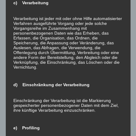
späteren Beförderung die Rückerstattung des
c) Verarbeitung
Ticketpreises zu fordern.
Verarbeitung ist jeder mit oder ohne Hilfe automatisierter
2. Flugannullierung:
Verfahren ausgeführte Vorgang oder jede solche
Vorgangsreihe im Zusammenhang mit
Bei einem Flugausfall kommt Ihnen ein Wahlrecht
personenbezogenen Daten wie das Erheben, das
Erfassen, die Organisation, das Ordnen, die
zu. Entweder Sie fordern die Rückerstattung des
Speicherung, die Anpassung oder Veränderung, das
Ticketpreises oder entscheiden sich für eine
Auslesen, das Abfragen, die Verwendung, die
alternative Beförderung zum Endziel. Bei
Offenlegung durch Übermittlung, Verbreitung oder eine
andere Form der Bereitstellung, den Abgleich oder die
Annullierung eines Anschlussflugs haben Sie auch
Verknüpfung, die Einschränkung, das Löschen oder die
das Recht auf einen kostenlosen Rückflug zum
Vernichtung.
Abflugsort.
Darüber hinaus haben Sie grundsätzlich auch bei
d) Einschränkung der Verarbeitung
der Flugannullierung einen Anspruch auf eine
Ausgleichszahlung (vgl. Pkt. III. 1.) und diverse
Einschränkung der Verarbeitung ist die Markierung
Betreuungsleistungen, wie Mahlzeiten und
gespeicherter personenbezogener Daten mit dem Ziel,
ihre künftige Verarbeitung einzuschränken.
Getränke. Verschiebt sich der Abflug auf den
nächsten Kalendertag, muss Ihnen die Fluglinie
grundsätzlich auch ein kostenloses Hotelzimmer zur
e) Profiling
Verfügung stellen, wobei auch die Kosten für den