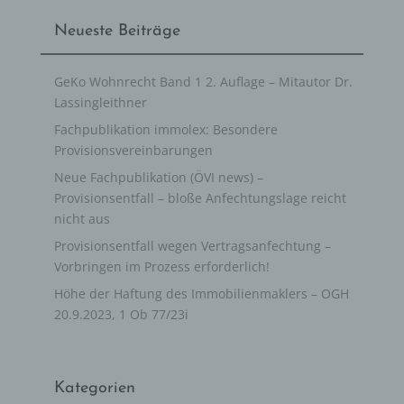
Neueste Beiträge
k) Einwilligung
GeKo Wohnrecht Band 1 2. Auflage – Mitautor Dr.
Einwilligung ist jede von der betroffenen Person freiwillig
für den bestimmten Fall in informierter Weise und
Lassingleithner
unmissverständlich abgegebene Willensbekundung in
Form einer Erklärung oder einer sonstigen eindeutigen
Fachpublikation immolex: Besondere
bestätigenden Handlung, mit der die betroffene Person
Provisionsvereinbarungen
zu verstehen gibt, dass sie mit der Verarbeitung der sie
betreffenden personenbezogenen Daten einverstanden
Neue Fachpublikation (ÖVI news) –
ist.
Provisionsentfall – bloße Anfechtungslage reicht
nicht aus
Name und Anschrift des für die Verarbeitung
Provisionsentfall wegen Vertragsanfechtung –
Verantwortlichen
Vorbringen im Prozess erforderlich!
Höhe der Haftung des Immobilienmaklers – OGH
Verantwortlicher im Sinne der Datenschutz-
Grundverordnung, sonstiger in den Mitgliedstaaten der
20.9.2023, 1 Ob 77/23i
Europäischen Union geltenden Datenschutzgesetze und
anderer Bestimmungen mit datenschutzrechtlichem
Charakter ist die:
Egger Lassingleithner Rechtsanwälte
Kategorien