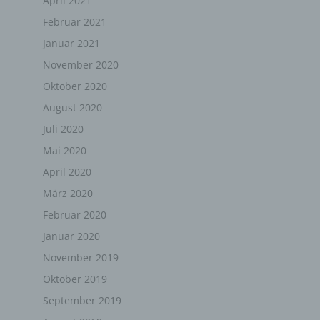
April 2021
und Angebote auf unserer Internetseite im Sinne
Februar 2021
des Benutzers optimiert werden. Cookies
ermöglichen uns, wie bereits erwähnt, die
Januar 2021
Benutzer unserer Internetseite wiederzuerkennen.
November 2020
Zweck dieser Wiedererkennung ist es, den
Nutzern die Verwendung unserer Internetseite zu
Oktober 2020
erleichtern. Der Benutzer einer Internetseite, die
August 2020
Cookies verwendet, muss beispielsweise nicht bei
jedem Besuch der Internetseite erneut seine
Juli 2020
Zugangsdaten eingeben, weil dies von der
Mai 2020
Internetseite und dem auf dem Computersystem
des Benutzers abgelegten Cookie übernommen
April 2020
wird. Ein weiteres Beispiel ist das Cookie eines
März 2020
Warenkorbes im Online-Shop. Der Online-Shop
merkt sich die Artikel, die ein Kunde in den
Februar 2020
virtuellen Warenkorb gelegt hat, über ein Cookie.
Januar 2020
Die betroffene Person kann die Setzung von
November 2019
Cookies durch unsere Internetseite jederzeit
Oktober 2019
mittels einer entsprechenden Einstellung des
genutzten Internetbrowsers verhindern und damit
September 2019
der Setzung von Cookies dauerhaft