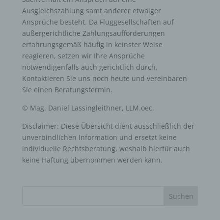
Ausgleichszahlung samt anderer etwaiger
Ansprüche besteht. Da Fluggesellschaften auf
i) Empfänger
außergerichtliche Zahlungsaufforderungen
erfahrungsgemäß häufig in keinster Weise
Empfänger ist eine natürliche oder juristische Person,
reagieren, setzen wir Ihre Ansprüche
Behörde, Einrichtung oder andere Stelle, der
personenbezogene Daten offengelegt werden,
notwendigenfalls auch gerichtlich durch.
unabhängig davon, ob es sich bei ihr um einen Dritten
Kontaktieren Sie uns noch heute und vereinbaren
handelt oder nicht. Behörden, die im Rahmen eines
bestimmten Untersuchungsauftrags nach dem
Sie einen Beratungstermin.
Unionsrecht oder dem Recht der Mitgliedstaaten
möglicherweise personenbezogene Daten erhalten,
© Mag. Daniel Lassingleithner, LLM.oec.
gelten jedoch nicht als Empfänger.
Disclaimer: Diese Übersicht dient ausschließlich der
unverbindlichen Information und ersetzt keine
j) Dritter
individuelle Rechtsberatung, weshalb hierfür auch
keine Haftung übernommen werden kann.
Dritter ist eine natürliche oder juristische Person,
Behörde, Einrichtung oder andere Stelle außer der
betroffenen Person, dem Verantwortlichen, dem
Auftragsverarbeiter und den Personen, die unter der
unmittelbaren Verantwortung des Verantwortlichen oder
des Auftragsverarbeiters befugt sind, die
personenbezogenen Daten zu verarbeiten.