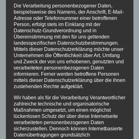
Eine Flugannullierung bedeutet, dass ein gebuchter
Die Verarbeitung personenbezogener Daten,
Flug gänzlich entfällt. Keine Flugannullierung liegt
beispielsweise des Namens, der Anschrift, E-Mail-
bei bloßer Verspätung vor.
Adresse oder Telefonnummer einer betroffenen
Person, erfolgt stets im Einklang mit der
III. Ihre Rechte:
Datenschutz-Grundverordnung und in
Übereinstimmung mit den für uns geltenden
1. Flugverspätung:
landesspezifischen Datenschutzbestimmungen.
Mittels dieser Datenschutzerklärung möchte unser
Bei einer Flugverspätung haben Sie unter
Unternehmen die Öffentlichkeit über Art, Umfang
bestimmten Voraussetzungen einen Anspruch auf
und Zweck der von uns erhobenen, genutzten und
eine Ausgleichszahlung (Entschädigung) nach der
verarbeiteten personenbezogenen Daten
EU-Fluggastrechteverordnung. Zunächst ist
informieren. Ferner werden betroffene Personen
mittels dieser Datenschutzerklärung über die ihnen
Voraussetzung, dass die EU-
zustehenden Rechte aufgeklärt.
Fluggastrechteverordnung überhaupt zur
Anwendung gelangt (vgl. Pkt. I.). Ist dies der Fall, ist
Wir haben als für die Verarbeitung Verantwortlicher
zu prüfen, ob die Verspätung der „Sphäre“ der
zahlreiche technische und organisatorische
Fluggesellschaft zuzurechnen ist oder ob
Maßnahmen umgesetzt, um einen möglichst
sogenannte „außergewöhnliche Umstände“
lückenlosen Schutz der über diese Internetseite
verarbeiteten personenbezogenen Daten
vorliegen, die außerhalb des
sicherzustellen. Dennoch können Internetbasierte
Verantwortungsbereichs der Airline gelegen sind.
Datenübertragungen grundsätzlich
Unter außergewöhnliche Umstände fallen etwa die