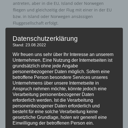
antreten, aber in die EU, Island oder Norwegen
fliegen und gleichzeitig der Flug mit einer in der EU
bzw. in Island oder Norwegen ansässigen
Fluggesellschaft erfolgt.
II. Regelungsgegenstand:
Datenschutzerklärung
Die genannte Verordnung regelt die Ansprüche der
Stand: 23.08.2022
Verbraucher bei
Verspätung
,
Annullierung
des Flugs
Wir freuen uns sehr über Ihr Interesse an unserem
und
Verweigerung der Beförderung
.
Unternehmen. Eine Nutzung der Internetseiten ist
grundsätzlich ohne jede Angabe
Unter einer Verweigerung der Beförderung wird
personenbezogener Daten möglich. Sofern eine
verstanden, wenn einem Passagier trotz gültigem
betroffene Person besondere Services unseres
Ticket und gültigen Reisedokumenten und
Unternehmens über unsere Internetseite in
rechtzeitigem Eintreffen (nach Vorgabe in den
Anspruch nehmen möchte, könnte jedoch eine
Buchungsunterlagen – mangels Vorgabe spätestens
Verarbeitung personenbezogener Daten
erforderlich werden. Ist die Verarbeitung
45 Minuten vor dem geplanten Abflug) am Check-In
personenbezogener Daten erforderlich und
Schalter die Beförderung verweigert wird. In der
besteht für eine solche Verarbeitung keine
Praxis kommt eine Verweigerung der Beförderung
gesetzliche Grundlage, holen wir generell eine
insbesondere bei „Überbuchungen“ vor.
Einwilligung der betroffenen Person ein.