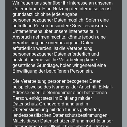
Wir freuen uns sehr über Ihr Interesse an unserem
Provisionsentfall wegen Vertragsanfechtung –
Unternehmen. Eine Nutzung der Internetseiten ist
Vorbringen im Prozess erforderlich!
grundsätzlich ohne jede Angabe
Höhe der Haftung des Immobilienmaklers – OGH
personenbezogener Daten möglich. Sofern eine
betroffene Person besondere Services unseres
20.9.2023, 1 Ob 77/23i
Unternehmens über unsere Internetseite in
Anspruch nehmen möchte, könnte jedoch eine
Verarbeitung personenbezogener Daten
erforderlich werden. Ist die Verarbeitung
Kategorien
personenbezogener Daten erforderlich und
besteht für eine solche Verarbeitung keine
Allgemein
gesetzliche Grundlage, holen wir generell eine
Einwilligung der betroffenen Person ein.
Allgemeines Zivilrecht
Die Verarbeitung personenbezogener Daten,
Immobilien Verträge
beispielsweise des Namens, der Anschrift, E-Mail-
Maklerrecht
Adresse oder Telefonnummer einer betroffenen
Person, erfolgt stets im Einklang mit der
Miet- und Wohnrecht
Datenschutz-Grundverordnung und in
Öffentliches Recht / Verwaltungsrecht
Übereinstimmung mit den für uns geltenden
landesspezifischen Datenschutzbestimmungen.
Publikation
Mittels dieser Datenschutzerklärung möchte unser
Reiserecht
Unternehmen die Öffentlichkeit über Art, Umfang