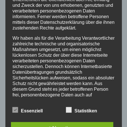
und Zweck der von uns erhobenen, genutzten und
Schadenersatz & Gewährleistung
verarbeiteten personenbezogenen Daten
Werkvertrags- und Baurecht
informieren. Ferner werden betroffene Personen
mittels dieser Datenschutzerklärung über die ihnen
zustehenden Rechte aufgeklärt.
Archiv
Wir haben als für die Verarbeitung Verantwortlicher
zahlreiche technische und organisatorische
Maßnahmen umgesetzt, um einen möglichst
Oktober 2025
lückenlosen Schutz der über diese Internetseite
verarbeiteten personenbezogenen Daten
Juni 2025
sicherzustellen. Dennoch können Internetbasierte
Dezember 2024
Datenübertragungen grundsätzlich
Sicherheitslücken aufweisen, sodass ein absoluter
Oktober 2024
Schutz nicht gewährleistet werden kann. Aus
Februar 2024
diesem Grund steht es jeder betroffenen Person
frei, personenbezogene Daten auch auf
Januar 2024
alternativen Wegen, beispielsweise telefonisch, an
November 2023
uns zu übermitteln.
Essenziell
Statistiken
April 2023
Begriffsbestimmungen
Oktober 2022