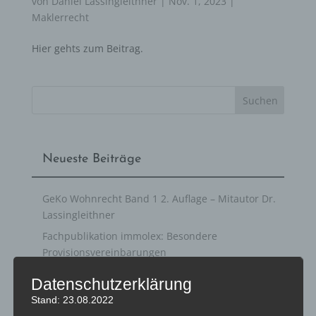
von
Daniel Lassingleithner
|
Nov. 1, 2023
|
Maklerrecht
Hier gehts zum Beitrag.
Neueste Beiträge
GeKo Wohnrecht Band 1 2. Auflage – Mitautor Dr.
Lassingleithner
Fachpublikation immolex: Besondere
Provisionsvereinbarungen
Neue Fachpublikation (ÖVI news) –
Datenschutzerklärung
Provisionsentfall – bloße Anfechtungslage reicht
Stand: 23.08.2022
nicht aus