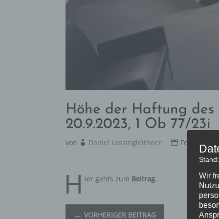
Höhe der Haftung des
20.9.2023, 1 Ob 77/23i
von
Daniel Lassingleithner
Feb. 14 202
Dat
Stand
H
Wir f
ier gehts zum
Beitrag.
Nutzu
perso
beson
←
VORHERIGER BEITRAG
Anspr