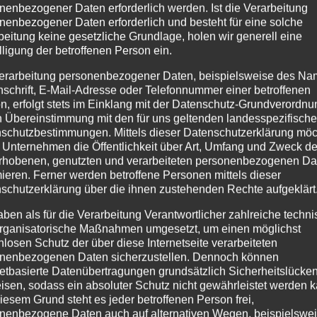
nenbezogener Daten erforderlich werden. Ist die Verarbeitung
nenbezogener Daten erforderlich und besteht für eine solche
PROVISIONSENTFALL WE
beitung keine gesetzliche Grundlage, holen wir generell eine
VERTRAGSANFECHTUNG – VORBRIN
lligung der betroffenen Person ein.
IM PROZESS ERFORDERLI
erarbeitung personenbezogener Daten, beispielsweise des Na
nschrift, E-Mail-Adresse oder Telefonnummer einer betroffenen
n, erfolgt stets im Einklang mit der Datenschutz-Grundverordnu
n Übereinstimmung mit den für uns geltenden landesspezifisch
nnte Sie auch interessieren
schutzbestimmungen. Mittels dieser Datenschutzerklärung mö
 Unternehmen die Öffentlichkeit über Art, Umfang und Zweck de
rhobenen, genutzten und verarbeiteten personenbezogenen Da
mieren. Ferner werden betroffene Personen mittels dieser
schutzerklärung über die ihnen zustehenden Rechte aufgeklärt
aben als für die Verarbeitung Verantwortlicher zahlreiche techn
rganisatorische Maßnahmen umgesetzt, um einen möglichst
nlosen Schutz der über diese Internetseite verarbeiteten
PROVISIONSENTFALL
nenbezogenen Daten sicherzustellen. Dennoch können
WEGEN
netbasierte Datenübertragungen grundsätzlich Sicherheitslücke
VERTRAGSANFECHTU
isen, sodass ein absoluter Schutz nicht gewährleistet werden k
– VORBRINGEN IM
iesem Grund steht es jeder betroffenen Person frei,
PROZESS ERFORDERLI
nenbezogene Daten auch auf alternativen Wegen, beispielswe