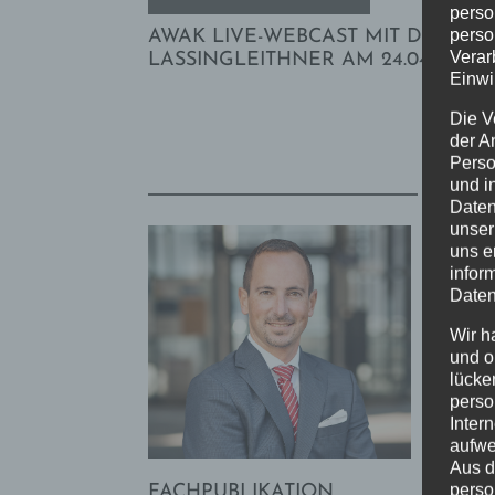
perso
perso
AWAK LIVE-WEBCAST MIT DR.
Verar
LASSINGLEITHNER AM 24.04.2024
Einwi
Die V
der A
Perso
und i
Das kö
Daten
unser
uns e
infor
Daten
Wir h
und o
lücke
perso
Inter
aufwe
Aus d
perso
FACHPUBLIKATION