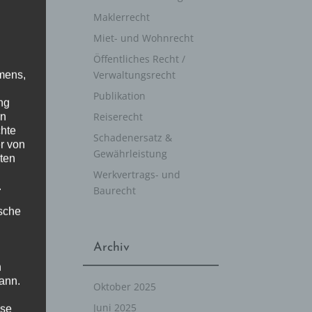
Maklerrecht
GEN
Miet- und Wohnrecht
GEN
CH!
Öffentliches Recht /
Verwaltungsrecht
mens,
Publikation
ng
Reiserecht
en
chte
Schadenersatz &
r von
Gewährleistung
ten
Werkvertrags- und
.
Baurecht
ische
Archiv
n
NG
ann.
Oktober 2025
CH!
Juni 2025
ise