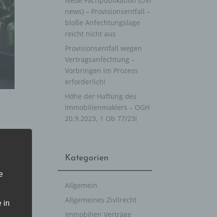
Neue Fachpublikation (ÖVI
news) – Provisionsentfall –
bloße Anfechtungslage
reicht nicht aus
Provisionsentfall wegen
Vertragsanfechtung –
Vorbringen im Prozess
erforderlich!
Höhe der Haftung des
Immobilienmaklers – OGH
20.9.2023, 1 Ob 77/23i
Kategorien
e
Allgemein
Allgemeines Zivilrecht
 in
→
Immobilien Verträge