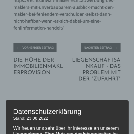
https://rechtsanwalt-maklerrecht.at/werbung-des-
maklers-mit-unverbaubarem-ausblick-macht-den-
makler-bei-fehlendem-verschulden-selbst-dann-
nicht-haftbar-wenn-es-sich-dabei-um-eine-
fehlinformation-handelt/
←
→
VORHERIGER BEITRAG
NÄCHSTER BEITRAG
DIE HÖHE DER
LIEGENSCHAFTSA
IMMOBILIENMAKL
NKAUF - DAS
ERPROVISION
PROBLEM MIT
DER "ZUFAHRT"
Das könnte Sie auch interessieren
Datenschutzerklärung
Stand: 23.08.2022
Wir freuen uns sehr über Ihr Interesse an unserem