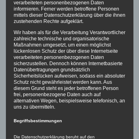
verarbeiteten personenbezogenen Daten
informieren. Ferner werden betroffene Personen
mittels dieser Datenschutzerklärung über die ihnen
zustehenden Rechte aufgeklärt.
Neueste Beiträge
Wir haben als für die Verarbeitung Verantwortlicher
zahlreiche technische und organisatorische
GeKo Wohnrecht Band 1 2. Auflage – Mitautor Dr.
Maßnahmen umgesetzt, um einen möglichst
Lassingleithner
lückenlosen Schutz der über diese Internetseite
verarbeiteten personenbezogenen Daten
Fachpublikation immolex: Besondere
sicherzustellen. Dennoch können Internetbasierte
Provisionsvereinbarungen
Datenübertragungen grundsätzlich
Neue Fachpublikation (ÖVI news) –
Sicherheitslücken aufweisen, sodass ein absoluter
Provisionsentfall – bloße Anfechtungslage reicht
Schutz nicht gewährleistet werden kann. Aus
diesem Grund steht es jeder betroffenen Person
nicht aus
frei, personenbezogene Daten auch auf
Provisionsentfall wegen Vertragsanfechtung –
alternativen Wegen, beispielsweise telefonisch, an
Vorbringen im Prozess erforderlich!
uns zu übermitteln.
Höhe der Haftung des Immobilienmaklers – OGH
Begriffsbestimmungen
20.9.2023, 1 Ob 77/23i
Die Datenschutzerklärung beruht auf den