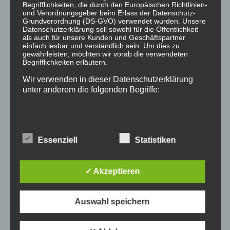
Begrifflichkeiten, die durch den Europäischen Richtlinien-
Kategorien
und Verordnungsgeber beim Erlass der Datenschutz-
Grundverordnung (DS-GVO) verwendet wurden. Unsere
Datenschutzerklärung soll sowohl für die Öffentlichkeit
als auch für unsere Kunden und Geschäftspartner
Allgemein
einfach lesbar und verständlich sein. Um dies zu
gewährleisten, möchten wir vorab die verwendeten
Allgemeines Zivilrecht
Begrifflichkeiten erläutern.
Immobilien Verträge
Wir verwenden in dieser Datenschutzerklärung
Maklerrecht
unter anderem die folgenden Begriffe:
Miet- und Wohnrecht
Öffentliches Recht / Verwaltungsrecht
a) personenbezogene Daten
Publikation
Essenziell
Statistiken
Reiserecht
Personenbezogene Daten sind alle Informationen, die
sich auf eine identifizierte oder identifizierbare natürliche
Schadenersatz & Gewährleistung
✓ Akzeptieren
Person (im Folgenden „betroffene Person") beziehen.
Werkvertrags- und Baurecht
Als identifizierbar wird eine natürliche Person
angesehen, die direkt oder indirekt, insbesondere mittels
Zuordnung zu einer Kennung wie einem Namen, zu
Auswahl speichern
einer Kennnummer, zu Standortdaten, zu einer Online-
Kennung oder zu einem oder mehreren besonderen
Merkmalen, die Ausdruck der physischen,
Archiv
physiologischen, genetischen, psychischen,