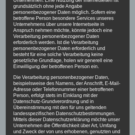
Unternehmen. Eine Nutzung der Internetseiten ist
grundsätzlich ohne jede Angabe
PROVISION
personenbezogener Daten möglich. Sofern eine
SENTFALL
betroffene Person besondere Services unseres
WEGEN
FACHPUBLI
Unternehmens über unsere Internetseite in
VERTRAGS
KATION
Anspruch nehmen möchte, könnte jedoch eine
ANFECHTU
IMMOLEX:
NEUE
Verarbeitung personenbezogener Daten
NG –
BESONDER
FACHPUBLI
erforderlich werden. Ist die Verarbeitung
VORBRING
E
KATION
personenbezogener Daten erforderlich und
EN IM
PROVISION
besteht für eine solche Verarbeitung keine
(ÖVI NEWS)
PROZESS
SVEREINBA
gesetzliche Grundlage, holen wir generell eine
–
ERFORDER
RUNGEN
Einwilligung der betroffenen Person ein.
PROVISION
LICH!
SENTFALL –
Die Verarbeitung personenbezogener Daten,
BLOSSE A
beispielsweise des Namens, der Anschrift, E-Mail-
NFECHTUN
Adresse oder Telefonnummer einer betroffenen
GSLAGE R
Person, erfolgt stets im Einklang mit der
EICHT N
Datenschutz-Grundverordnung und in
ICHT AUS
Übereinstimmung mit den für uns geltenden
landesspezifischen Datenschutzbestimmungen.
Mittels dieser Datenschutzerklärung möchte unser
Unternehmen die Öffentlichkeit über Art, Umfang
und Zweck der von uns erhobenen, genutzten und