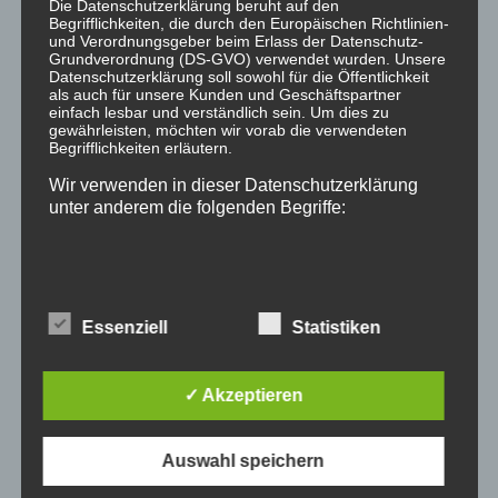
Die Datenschutzerklärung beruht auf den
Begrifflichkeiten, die durch den Europäischen Richtlinien-
und Verordnungsgeber beim Erlass der Datenschutz-
Grundverordnung (DS-GVO) verwendet wurden. Unsere
Kategorien
Datenschutzerklärung soll sowohl für die Öffentlichkeit
als auch für unsere Kunden und Geschäftspartner
einfach lesbar und verständlich sein. Um dies zu
Allgemein
gewährleisten, möchten wir vorab die verwendeten
Begrifflichkeiten erläutern.
Allgemeines Zivilrecht
Wir verwenden in dieser Datenschutzerklärung
Immobilien Verträge
unter anderem die folgenden Begriffe:
Maklerrecht
Miet- und Wohnrecht
a) personenbezogene Daten
Öffentliches Recht / Verwaltungsrecht
Essenziell
Statistiken
Publikation
Personenbezogene Daten sind alle Informationen, die
Reiserecht
sich auf eine identifizierte oder identifizierbare natürliche
Person (im Folgenden „betroffene Person") beziehen.
Schadenersatz & Gewährleistung
✓ Akzeptieren
Als identifizierbar wird eine natürliche Person
angesehen, die direkt oder indirekt, insbesondere mittels
Werkvertrags- und Baurecht
Zuordnung zu einer Kennung wie einem Namen, zu
einer Kennnummer, zu Standortdaten, zu einer Online-
Auswahl speichern
Kennung oder zu einem oder mehreren besonderen
Merkmalen, die Ausdruck der physischen,