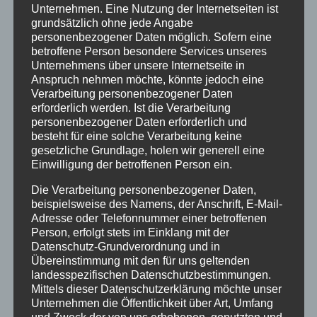
Unternehmen. Eine Nutzung der Internetseiten ist
grundsätzlich ohne jede Angabe
personenbezogener Daten möglich. Sofern eine
betroffene Person besondere Services unseres
Unternehmens über unsere Internetseite in
FACHPUBLI
Anspruch nehmen möchte, könnte jedoch eine
KATION
Verarbeitung personenbezogener Daten
IMMOLEX:
GEKO
NEUE
erforderlich werden. Ist die Verarbeitung
BESONDER
personenbezogener Daten erforderlich und
WOHNREC
FACHPUBLI
E
besteht für eine solche Verarbeitung keine
HT BAND 1
KATION
PROVISION
gesetzliche Grundlage, holen wir generell eine
2. AUFLAGE
(ÖVI NEWS)
SVEREINBA
Einwilligung der betroffenen Person ein.
–
–
RUNGEN
MITAUTOR
PROVISION
Die Verarbeitung personenbezogener Daten,
DR.
SENTFALL –
beispielsweise des Namens, der Anschrift, E-Mail-
LASSINGLEI
BLOSSE A
Adresse oder Telefonnummer einer betroffenen
THNER
NFECHTUN
Person, erfolgt stets im Einklang mit der
GSLAGE R
Datenschutz-Grundverordnung und in
EICHT N
Übereinstimmung mit den für uns geltenden
ICHT AUS
landesspezifischen Datenschutzbestimmungen.
Mittels dieser Datenschutzerklärung möchte unser
Unternehmen die Öffentlichkeit über Art, Umfang