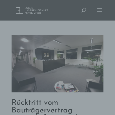
Rücktritt vom
Bauträgervertrag