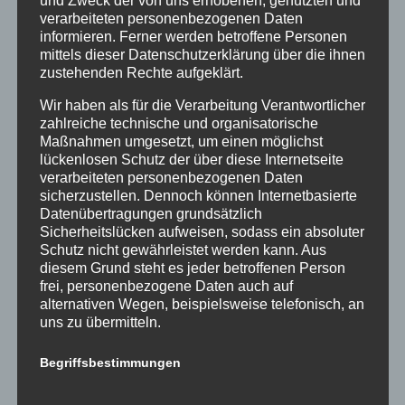
und Zweck der von uns erhobenen, genutzten und
verarbeiteten personenbezogenen Daten
informieren. Ferner werden betroffene Personen
mittels dieser Datenschutzerklärung über die ihnen
zustehenden Rechte aufgeklärt.
Neueste Beiträge
Wir haben als für die Verarbeitung Verantwortlicher
zahlreiche technische und organisatorische
Maßnahmen umgesetzt, um einen möglichst
GeKo Wohnrecht Band 1 2. Auflage – Mitautor Dr.
lückenlosen Schutz der über diese Internetseite
Lassingleithner
verarbeiteten personenbezogenen Daten
sicherzustellen. Dennoch können Internetbasierte
Fachpublikation immolex: Besondere
Datenübertragungen grundsätzlich
Provisionsvereinbarungen
Sicherheitslücken aufweisen, sodass ein absoluter
Neue Fachpublikation (ÖVI news) –
Schutz nicht gewährleistet werden kann. Aus
Provisionsentfall – bloße Anfechtungslage reicht
diesem Grund steht es jeder betroffenen Person
frei, personenbezogene Daten auch auf
nicht aus
alternativen Wegen, beispielsweise telefonisch, an
Provisionsentfall wegen Vertragsanfechtung –
uns zu übermitteln.
Vorbringen im Prozess erforderlich!
Begriffsbestimmungen
Höhe der Haftung des Immobilienmaklers – OGH
20.9.2023, 1 Ob 77/23i